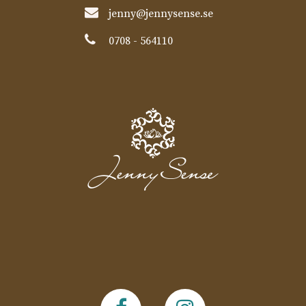
jenny@jennysense.se
0708 - 564110