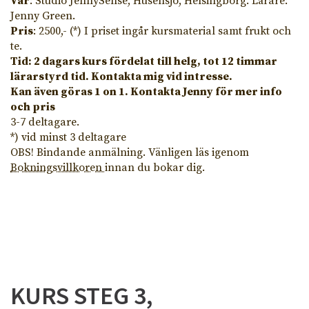
Var
: Studio JennySense, Husensjö, Helsingborg. Lärare:
Jenny Green.
Pris
: 2500,- (*) I priset ingår kursmaterial samt frukt och
te.
Tid: 2 dagars kurs fördelat till helg, tot 12 timmar
lärarstyrd tid. Kontakta mig vid intresse.
Kan även göras 1 on 1. Kontakta Jenny för mer info
och pris
3-7 deltagare.
*) vid minst 3 deltagare
OBS! Bindande anmälning. Vänligen läs igenom
Bokningsvillkoren
innan du bokar dig.
KURS STEG 3,