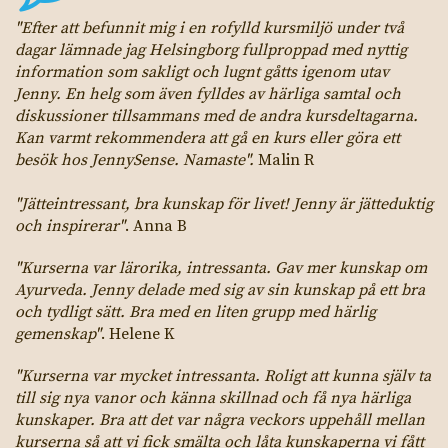
"Efter att befunnit mig i en rofylld kursmiljö under två
dagar lämnade jag Helsingborg fullproppad med nyttig
information som sakligt och lugnt gåtts igenom utav
Jenny. En helg som även fylldes av härliga samtal och
diskussioner tillsammans med de andra kursdeltagarna.
Kan varmt rekommendera att gå en kurs eller göra ett
besök hos JennySense. Namaste".
Malin R
"Jätteintressant, bra kunskap för livet! Jenny är jätteduktig
och inspirerar"
. Anna B
"Kurserna var lärorika, intressanta. Gav mer kunskap om
Ayurveda. Jenny delade med sig av sin kunskap på ett bra
och tydligt sätt. Bra med en liten grupp med härlig
gemenskap"
. Helene K
"Kurserna var mycket intressanta. Roligt att kunna själv ta
till sig nya vanor och känna skillnad och få nya härliga
kunskaper. Bra att det var några veckors uppehåll mellan
kurserna så att vi fick smälta och låta kunskaperna vi fått