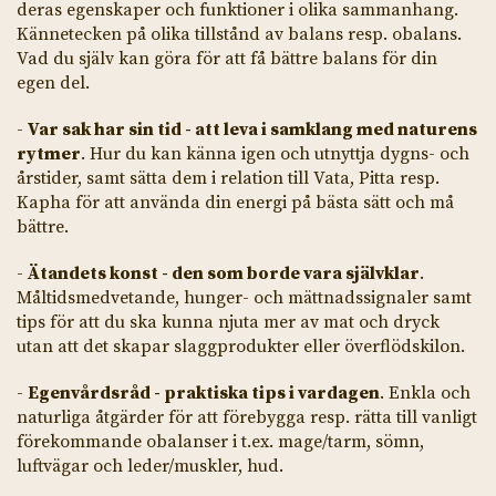
deras egenskaper och funktioner i olika sammanhang.
Kännetecken på olika tillstånd av balans resp. obalans.
Vad du själv kan göra för att få bättre balans för din
egen del.
-
Var sak har sin tid - att leva i samklang med naturens
rytmer
. Hur du kan känna igen och utnyttja dygns- och
årstider, samt sätta dem i relation till Vata, Pitta resp.
Kapha för att använda din energi på bästa sätt och må
bättre.
-
Ätandets konst - den som borde vara självklar
.
Måltidsmedvetande, hunger- och mättnadssignaler samt
tips för att du ska kunna njuta mer av mat och dryck
utan att det skapar slaggprodukter eller överflödskilon.
-
Egenvårdsråd - praktiska tips i vardagen
. Enkla och
naturliga åtgärder för att förebygga resp. rätta till vanligt
förekommande obalanser i t.ex. mage/tarm, sömn,
luftvägar och leder/muskler, hud.