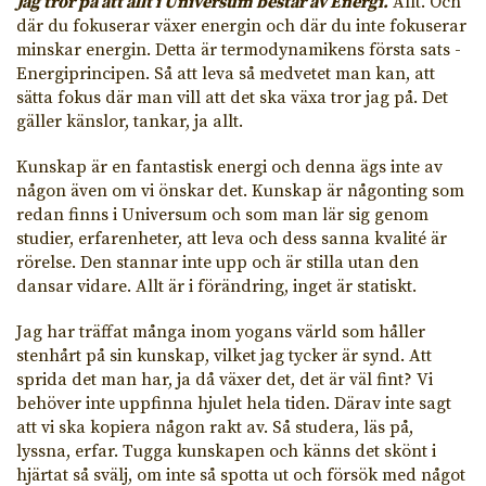
Jag tror på att allt i Universum består av Energi.
Allt. Och
där du fokuserar växer energin och där du inte fokuserar
minskar energin. Detta är termodynamikens första sats -
Energiprincipen. Så att leva så medvetet man kan, att
sätta fokus där man vill att det ska växa tror jag på. Det
gäller känslor, tankar, ja allt.
Kunskap är en fantastisk energi och denna ägs inte av
någon även om vi önskar det. Kunskap är någonting som
redan finns i Universum och som man lär sig genom
studier, erfarenheter, att leva och dess sanna kvalité är
rörelse. Den stannar inte upp och är stilla utan den
dansar vidare. Allt är i förändring, inget är statiskt.
Jag har träffat många inom yogans värld som håller
stenhårt på sin kunskap, vilket jag tycker är synd. Att
sprida det man har, ja då växer det, det är väl fint? Vi
behöver inte uppfinna hjulet hela tiden. Därav inte sagt
att vi ska kopiera någon rakt av. Så studera, läs på,
lyssna, erfar. Tugga kunskapen och känns det skönt i
hjärtat så svälj, om inte så spotta ut och försök med något