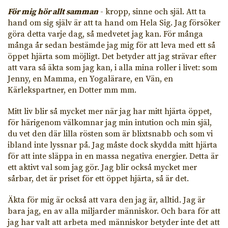
För mig hör allt samman
- kropp, sinne och själ. Att ta
hand om sig själv är att ta hand om Hela Sig. Jag försöker
göra detta varje dag, så medvetet jag kan. För många
många år sedan bestämde jag mig för att leva med ett så
öppet hjärta som möjligt. Det betyder att jag strävar efter
att vara så äkta som jag kan, i alla mina roller i livet: som
Jenny, en Mamma, en Yogalärare, en Vän, en
Kärlekspartner, en Dotter mm mm.
Mitt liv blir så mycket mer när jag har mitt hjärta öppet,
för härigenom välkomnar jag min intution och min själ,
du vet den där lilla rösten som är blixtsnabb och som vi
ibland inte lyssnar på. Jag måste dock skydda mitt hjärta
för att inte släppa in en massa negativa energier. Detta är
ett aktivt val som jag gör. Jag blir också mycket mer
sårbar, det är priset för ett öppet hjärta, så är det.
Äkta för mig är också att vara den jag är, alltid. Jag är
bara jag, en av alla miljarder människor. Och bara för att
jag har valt att arbeta med människor betyder inte det att