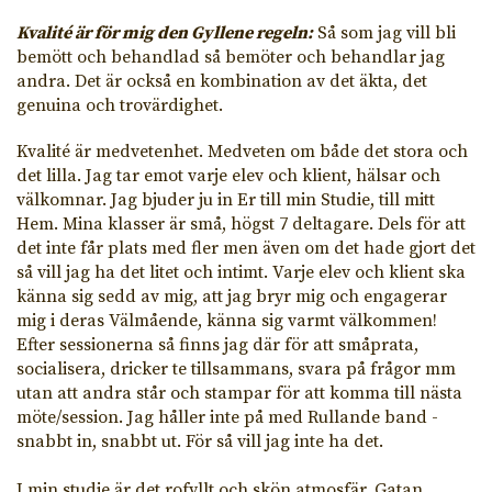
Kvalité är för mig den Gyllene regeln:
Så som jag vill bli
bemött och behandlad så bemöter och behandlar jag
andra. Det är också en kombination av det äkta, det
genuina och trovärdighet.
Kvalité är medvetenhet. Medveten om både det stora och
det lilla. Jag tar emot varje elev och klient, hälsar och
välkomnar. Jag bjuder ju in Er till min Studie, till mitt
Hem. Mina klasser är små, högst 7 deltagare. Dels för att
det inte får plats med fler men även om det hade gjort det
så vill jag ha det litet och intimt. Varje elev och klient ska
känna sig sedd av mig, att jag bryr mig och engagerar
mig i deras Välmående, känna sig varmt välkommen!
Efter sessionerna så finns jag där för att småprata,
socialisera, dricker te tillsammans, svara på frågor mm
utan att andra står och stampar för att komma till nästa
möte/session. Jag håller inte på med Rullande band -
snabbt in, snabbt ut. För så vill jag inte ha det.
I min studie är det rofyllt och skön atmosfär. Gatan